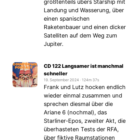
größtenteils übers Starship mit
Landung und Wasserung, über
einen spanischen
Raketenbauer und einen dicker
Satelliten auf dem Weg zum
Jupiter.
CD 122 Langsamer ist manchmal
schneller
19. September 2024
‧
124m 37s
Frank und Lutz hocken endlich
wieder einmal zusammen und
sprechen diesmal über die
Ariane 6 (nochmal), das
Starliner-Epos, zweiter Akt, die
überhasteten Tests der RFA,
über fiktive Raumstationen